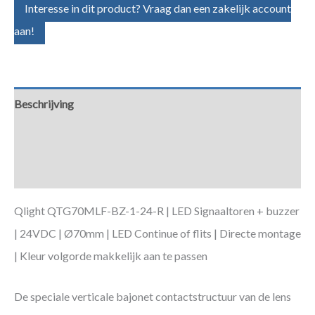
Interesse in dit product? Vraag dan een zakelijk account
aan!
Beschrijving
Aanvullende informatie
Downloads
Qlight QTG70MLF-BZ-1-24-R | LED Signaaltoren + buzzer
| 24VDC | Ø70mm | LED Continue of flits | Directe montage
| Kleur volgorde makkelijk aan te passen
De speciale verticale bajonet contactstructuur van de lens