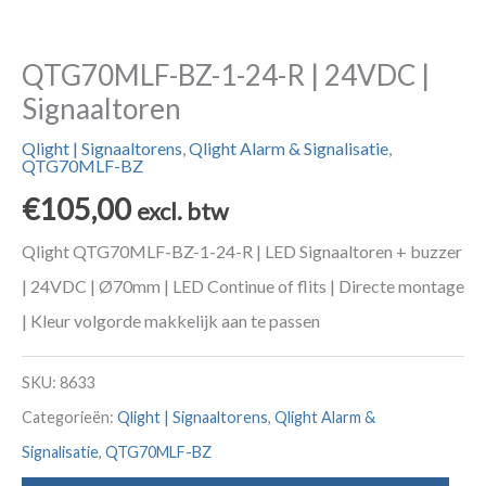
QTG70MLF-BZ-1-24-R | 24VDC |
Signaaltoren
Qlight | Signaaltorens
,
Qlight Alarm & Signalisatie
,
QTG70MLF-BZ
€
105,00
excl. btw
Qlight QTG70MLF-BZ-1-24-R | LED Signaaltoren + buzzer
| 24VDC | Ø70mm | LED Continue of flits | Directe montage
| Kleur volgorde makkelijk aan te passen
SKU:
8633
Categorieën:
Qlight | Signaaltorens
,
Qlight Alarm &
Signalisatie
,
QTG70MLF-BZ