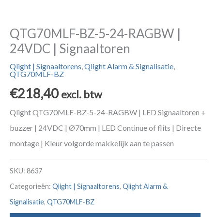
QTG70MLF-BZ-5-24-RAGBW |
24VDC | Signaaltoren
Qlight | Signaaltorens
,
Qlight Alarm & Signalisatie
,
QTG70MLF-BZ
€
218,40
excl. btw
Qlight QTG70MLF-BZ-5-24-RAGBW | LED Signaaltoren +
buzzer | 24VDC | Ø70mm | LED Continue of flits | Directe
montage | Kleur volgorde makkelijk aan te passen
SKU:
8637
Categorieën:
Qlight | Signaaltorens
,
Qlight Alarm &
Signalisatie
,
QTG70MLF-BZ