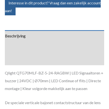
Interesse in dit product? Vraag dan een zakelijk account
aan!
Beschrijving
Aanvullende informatie
Downloads
Qlight QTG70MLF-BZ-5-24-RAGBW | LED Signaaltoren +
buzzer | 24VDC | Ø70mm | LED Continue of flits | Directe
montage | Kleur volgorde makkelijk aan te passen
De speciale verticale bajonet contactstructuur van de lens