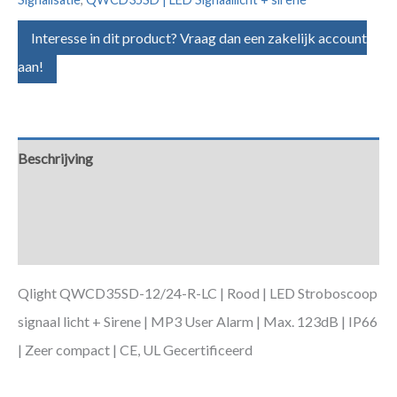
Interesse in dit product? Vraag dan een zakelijk account
aan!
Beschrijving
Aanvullende informatie
Downloads
Qlight QWCD35SD-12/24-R-LC | Rood | LED Stroboscoop
signaal licht + Sirene | MP3 User Alarm | Max. 123dB | IP66
| Zeer compact | CE, UL Gecertificeerd