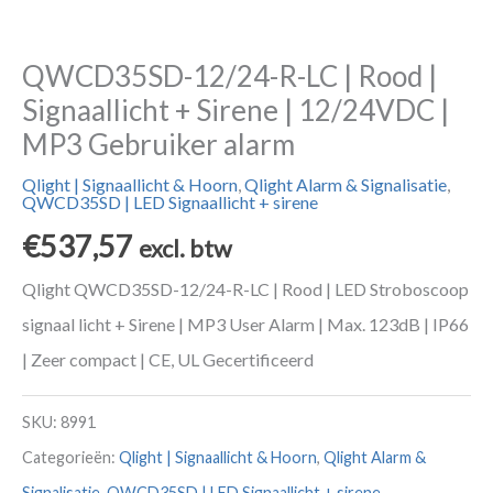
QWCD35SD-12/24-R-LC | Rood |
Signaallicht + Sirene | 12/24VDC |
MP3 Gebruiker alarm
Qlight | Signaallicht & Hoorn
,
Qlight Alarm & Signalisatie
,
QWCD35SD | LED Signaallicht + sirene
€
537,57
excl. btw
Qlight QWCD35SD-12/24-R-LC | Rood | LED Stroboscoop
signaal licht + Sirene | MP3 User Alarm | Max. 123dB | IP66
| Zeer compact | CE, UL Gecertificeerd
SKU:
8991
Categorieën:
Qlight | Signaallicht & Hoorn
,
Qlight Alarm &
Signalisatie
,
QWCD35SD | LED Signaallicht + sirene