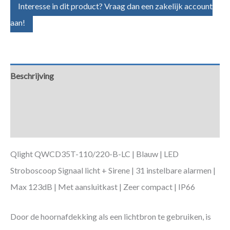
Interesse in dit product? Vraag dan een zakelijk account
aan!
Beschrijving
Aanvullende informatie
Downloads
Qlight QWCD35T-110/220-B-LC | Blauw | LED
Stroboscoop Signaal licht + Sirene | 31 instelbare alarmen |
Max 123dB | Met aansluitkast | Zeer compact | IP66
Door de hoornafdekking als een lichtbron te gebruiken, is