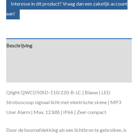
Interesse in dit product? Vraag dan een zakelijk account
aan!
Beschrijving
Aanvullende informatie
Downloads
Qlight QWCD50SD-110/220-B-LC | Blauw | LED
Stroboscoop signaal licht met elektrische sirene | MP3
User Alarm | Max. 123dB | IP66 | Zeer compact
Door de hoornafdekking als een lichtbron te gebruiken, is