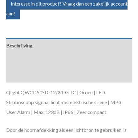
Interesse in dit product? Vraag dan een zakelijk account
aan!
Beschrijving
Aanvullende informatie
Downloads
Qlight QWCD50SD-12/24-G-LC | Groen | LED
Stroboscoop signaal licht met elektrische sirene | MP3
User Alarm | Max. 123dB | IP66 | Zeer compact
Door de hoornafdekking als een lichtbron te gebruiken, is