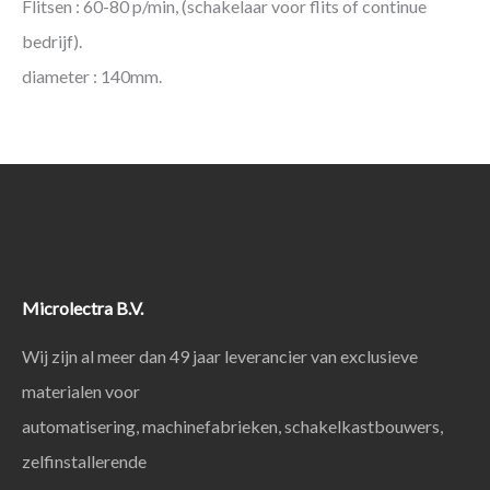
Flitsen : 60-80 p/min, (schakelaar voor flits of continue
bedrijf).
diameter : 140mm.
Microlectra B.V.
Wij zijn al meer dan 49 jaar leverancier van exclusieve
materialen voor
automatisering, machinefabrieken, schakelkastbouwers,
zelfinstallerende