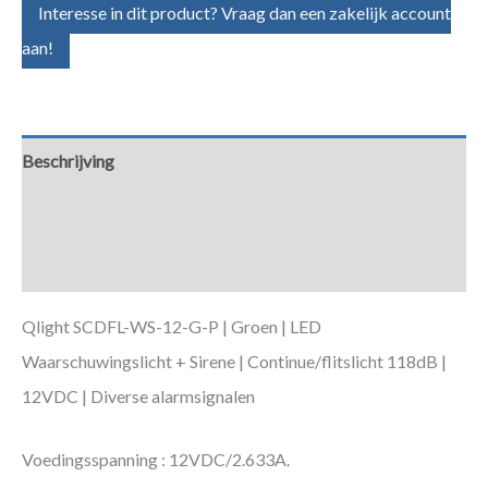
Interesse in dit product? Vraag dan een zakelijk account
aan!
Beschrijving
Aanvullende informatie
Downloads
Qlight SCDFL-WS-12-G-P | Groen | LED
Waarschuwingslicht + Sirene | Continue/flitslicht 118dB |
12VDC | Diverse alarmsignalen
Voedingsspanning : 12VDC/2.633A.