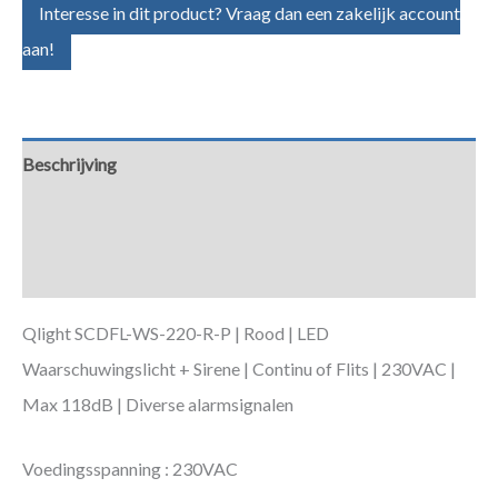
Interesse in dit product? Vraag dan een zakelijk account
aan!
Beschrijving
Aanvullende informatie
Downloads
Qlight SCDFL-WS-220-R-P | Rood | LED
Waarschuwingslicht + Sirene | Continu of Flits | 230VAC |
Max 118dB | Diverse alarmsignalen
Voedingsspanning : 230VAC