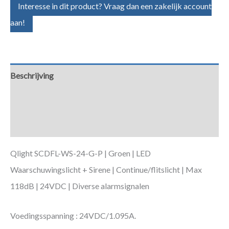
Interesse in dit product? Vraag dan een zakelijk account
aan!
Beschrijving
Aanvullende informatie
Downloads
Qlight SCDFL-WS-24-G-P | Groen | LED
Waarschuwingslicht + Sirene | Continue/flitslicht | Max
118dB | 24VDC | Diverse alarmsignalen
Voedingsspanning : 24VDC/1.095A.