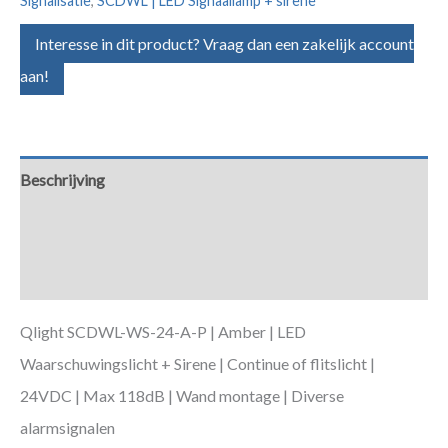
Signalisatie
,
SCDWL | LED Signaallamp + sirene
Interesse in dit product? Vraag dan een zakelijk account
aan!
Beschrijving
Aanvullende informatie
Downloads
Qlight SCDWL-WS-24-A-P | Amber | LED
Waarschuwingslicht + Sirene | Continue of flitslicht |
24VDC | Max 118dB | Wand montage | Diverse
alarmsignalen