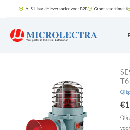
Ga
Al 51 Jaar de leverancier voor B2B
Groot assortiment
naar
de
inhoud
SE
T6
Qlig
€
1
Qlig
voor