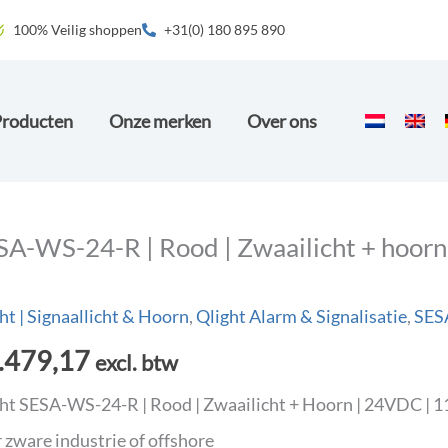
100% Veilig shoppen
+31(0) 180 895 890
Producten
Onze merken
Over ons
SA-WS-24-R | Rood | Zwaailicht + hoorn
ht | Signaallicht & Hoorn
,
Qlight Alarm & Signalisatie
,
SESA
.479,17
excl. btw
ht SESA-WS-24-R | Rood | Zwaailicht + Hoorn | 24VDC | 11
 zware industrie of offshore