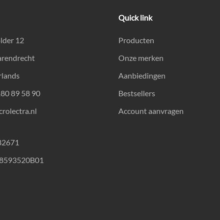
Quick link
lder 12
Producten
arendrecht
Onze merken
rlands
Aanbiedingen
180 89 58 90
Bestsellers
rolectra.nl
Account aanvragen
82671
18593520B01