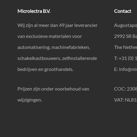
Microlectra B.V.
Contact
Wij zijn al meer dan 49 jaar leverancier
Augustapo
van exclusieve materialen voor
2992 SR B
automatisering, machinefabrieken,
The Nethe
schakelkastbouwers, zelfinstallerende
T: +31 (0) 
bedrijven en groothandels.
E:
info@mic
Prijzen zijn onder voorbehoud van
COC: 230
wijzigingen.
VAT: NL8