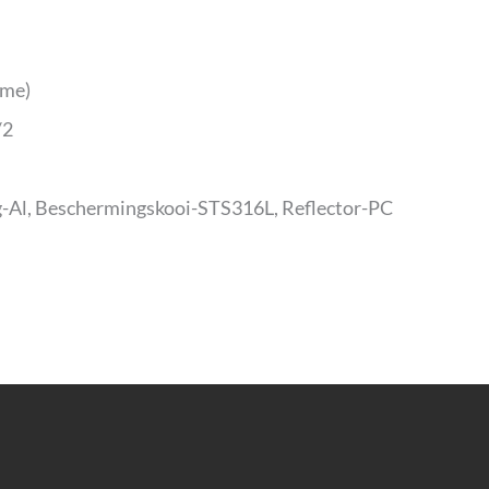
ume)
/2
ng-Al, Beschermingskooi-STS316L, Reflector-PC