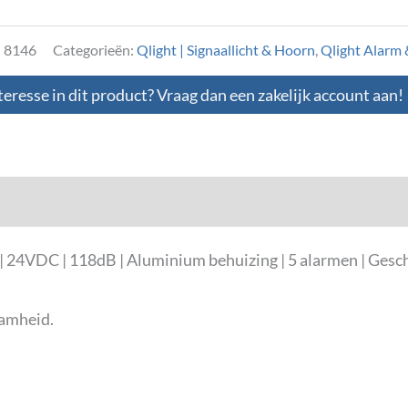
:
8146
Categorieën:
Qlight | Signaallicht & Hoorn
,
Qlight Alarm &
teresse in dit product? Vraag dan een zakelijk account aan!
loads
 24VDC | 118dB | Aluminium behuizing | 5 alarmen | Geschi
aamheid.