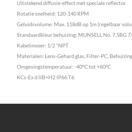
Uitstekend diffusie-effect met speciale reflector
Rotatie snelheid: 120-140 RPM
Geluidsvolume: Max. 118dB op 1m (regelbaar vol
Standaardkleur behuizing: MUNSELL No. 7.5BG 7
Kabelinvoer: 1/2 “NPT
Materialen: Lens-Gehard glas, Filter-PC, Behuizi
Omgevingstemperatuur: -40°C tot +60°C
KCs-Ex d IIB+H2 IP66 T6