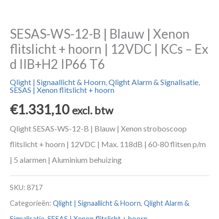
SESAS-WS-12-B | Blauw | Xenon
flitslicht + hoorn | 12VDC | KCs – Ex
d IIB+H2 IP66 T6
Qlight | Signaallicht & Hoorn
,
Qlight Alarm & Signalisatie
,
SESAS | Xenon flitslicht + hoorn
€
1.331,10
excl. btw
Qlight SESAS-WS-12-B | Blauw | Xenon stroboscoop
flitslicht + hoorn | 12VDC | Max. 118dB | 60-80 flitsen p/m
| 5 alarmen | Aluminium behuizing
SKU:
8717
Categorieën:
Qlight | Signaallicht & Hoorn
,
Qlight Alarm &
Signalisatie
,
SESAS | Xenon flitslicht + hoorn