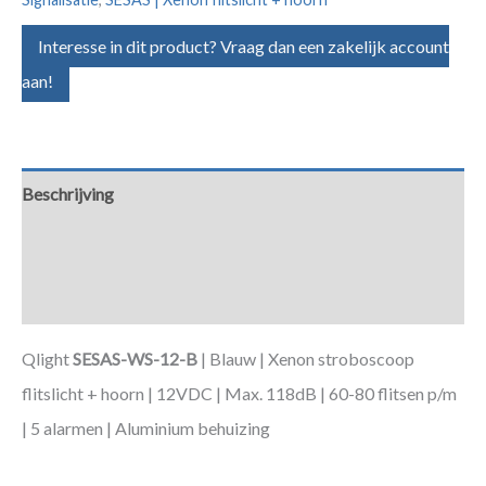
Interesse in dit product? Vraag dan een zakelijk account
aan!
Beschrijving
Aanvullende informatie
Downloads
Qlight
SESAS-WS-12-B
| Blauw | Xenon stroboscoop
flitslicht + hoorn | 12VDC | Max. 118dB | 60-80 flitsen p/m
| 5 alarmen | Aluminium behuizing