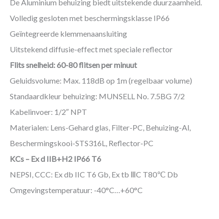
De Aluminium behuizing biedt uitstekende duurzaamheid.
Volledig gesloten met beschermingsklasse IP66
Geïntegreerde klemmenaansluiting
Uitstekend diffusie-effect met speciale reflector
Flits snelheid: 60-80 flitsen per minuut
Geluidsvolume: Max. 118dB op 1m (regelbaar volume)
Standaardkleur behuizing: MUNSELL No. 7.5BG 7/2
Kabelinvoer: 1/2″ NPT
Materialen: Lens-Gehard glas, Filter-PC, Behuizing-Al,
Beschermingskooi-STS316L, Reflector-PC
KCs – Ex d IIB+H2 IP66 T6
NEPSI, CCC: Ex db IIC T6 Gb, Ex tb ⅢC T80℃ Db
Omgevingstemperatuur: -40°C…+60°C