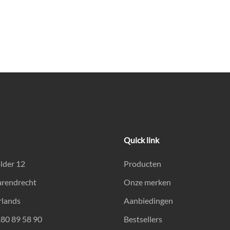
Quick link
lder 12
Producten
arendrecht
Onze merken
rlands
Aanbiedingen
180 89 58 90
Bestsellers