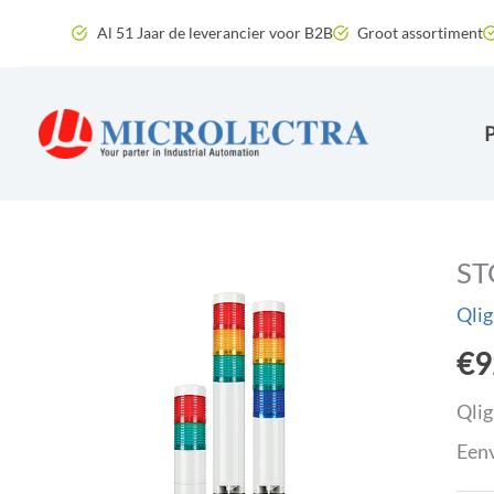
Ga
Al 51 Jaar de leverancier voor B2B
Groot assortiment
naar
de
inhoud
ST
Qlig
€
9
Qlig
Eenv