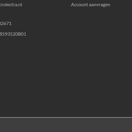
rolectra.nl
Account aanvragen
82671
18593520B01