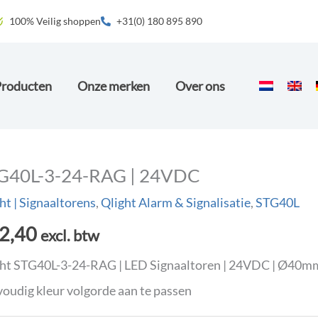
100% Veilig shoppen
+31(0) 180 895 890
Producten
Onze merken
Over ons
G40L-3-24-RAG | 24VDC
ht | Signaaltorens
,
Qlight Alarm & Signalisatie
,
STG40L
2,40
excl. btw
ht STG40L-3-24-RAG | LED Signaaltoren | 24VDC | Ø40mm |
oudig kleur volgorde aan te passen