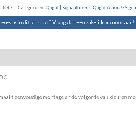
:
8443
Categorieën:
Qlight | Signaaltorens
,
Qlight Alarm & Signal
teresse in dit product? Vraag dan een zakelijk account aan!
loads
VDC
s maakt eenvoudige montage en de volgorde van kleuren mo