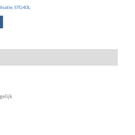
isatie
,
STG40L
gelijk