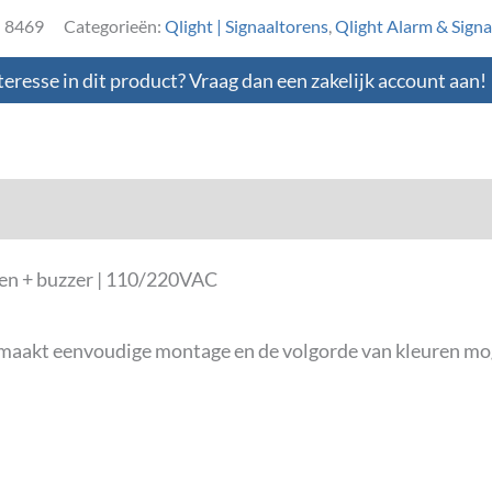
:
8469
Categorieën:
Qlight | Signaaltorens
,
Qlight Alarm & Signal
teresse in dit product? Vraag dan een zakelijk account aan!
loads
en + buzzer | 110/220VAC
s maakt eenvoudige montage en de volgorde van kleuren mo