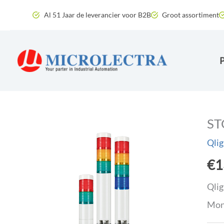
Ga
Al 51 Jaar de leverancier voor B2B
Groot assortiment
naar
de
inhoud
ST
Qlig
€
1
Qlig
Mont