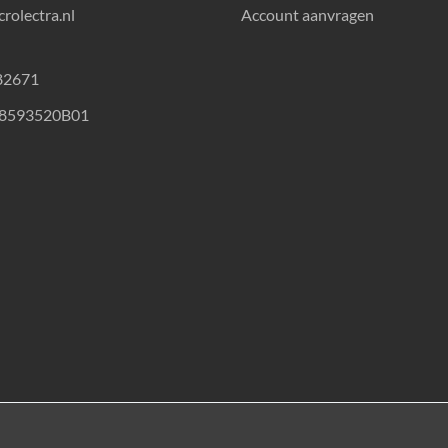
rolectra.nl
Account aanvragen
82671
18593520B01