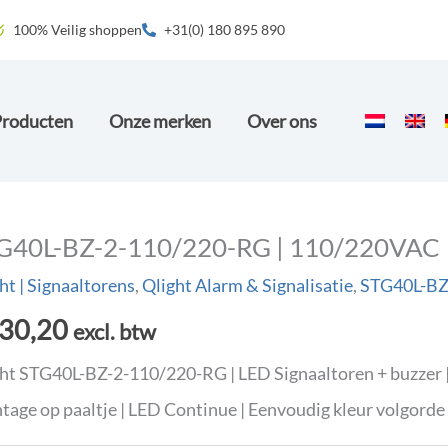
100% Veilig shoppen
+31(0) 180 895 890
Producten
Onze merken
Over ons
G40L-BZ-2-110/220-RG | 110/220VAC
ht | Signaaltorens
,
Qlight Alarm & Signalisatie
,
STG40L-B
30,20
excl. btw
ht STG40L-BZ-2-110/220-RG | LED Signaaltoren + buzzer 
age op paaltje | LED Continue | Eenvoudig kleur volgorde