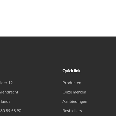
Quick link
lder 12
Producten
arendrecht
Onze merken
rlands
Aanbiedingen
180 89 58 90
Bestsellers