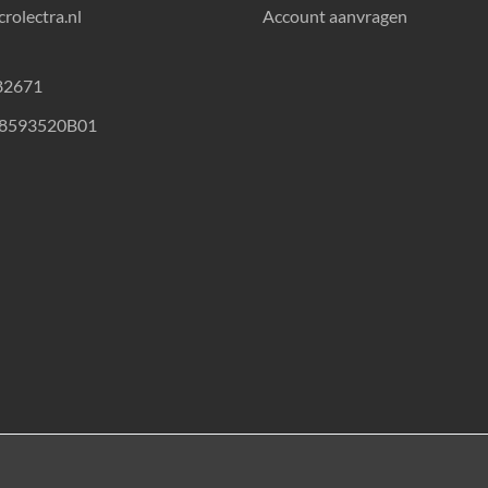
rolectra.nl
Account aanvragen
82671
18593520B01