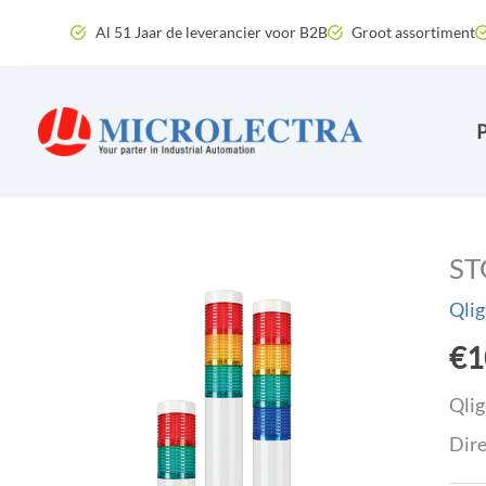
Ga
Al 51 Jaar de leverancier voor B2B
Groot assortiment
naar
de
inhoud
ST
Qlig
€
1
Qlig
Dire