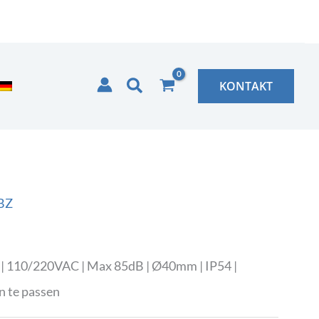
Zoeken
KONTAKT
BZ
 | 110/220VAC | Max 85dB | Ø40mm | IP54 |
n te passen