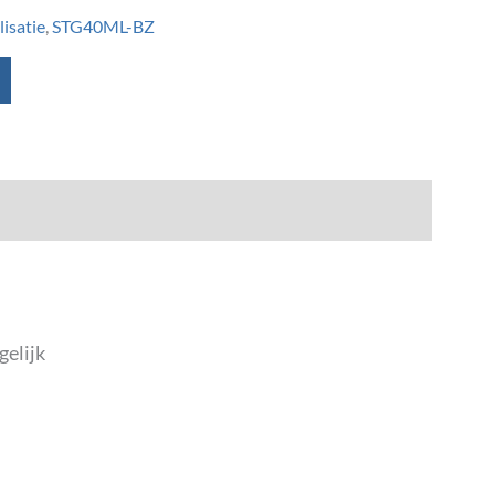
isatie
,
STG40ML-BZ
gelijk