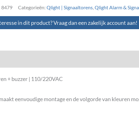
:
8479
Categorieën:
Qlight | Signaaltorens
,
Qlight Alarm & Signal
teresse in dit product? Vraag dan een zakelijk account aan!
loads
en + buzzer | 110/220VAC
s maakt eenvoudige montage en de volgorde van kleuren mo