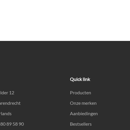
Quick link
lder 12
Producten
arendrecht
Onze merken
rlands
Aanbiedingen
180 89 58 90
Bestsellers