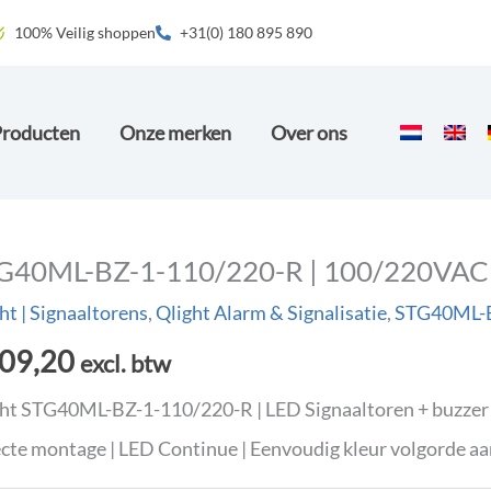
100% Veilig shoppen
+31(0) 180 895 890
Producten
Onze merken
Over ons
G40ML-BZ-1-110/220-R | 100/220VAC
ht | Signaaltorens
,
Qlight Alarm & Signalisatie
,
STG40ML-
09,20
excl. btw
ht STG40ML-BZ-1-110/220-R | LED Signaaltoren + buzzer
cte montage | LED Continue | Eenvoudig kleur volgorde aa