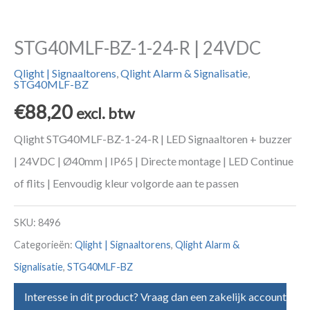
STG40MLF-BZ-1-24-R | 24VDC
Qlight | Signaaltorens
,
Qlight Alarm & Signalisatie
,
STG40MLF-BZ
€
88,20
excl. btw
Qlight STG40MLF-BZ-1-24-R | LED Signaaltoren + buzzer
| 24VDC | Ø40mm | IP65 | Directe montage | LED Continue
of flits | Eenvoudig kleur volgorde aan te passen
SKU:
8496
Categorieën:
Qlight | Signaaltorens
,
Qlight Alarm &
Signalisatie
,
STG40MLF-BZ
Interesse in dit product? Vraag dan een zakelijk account