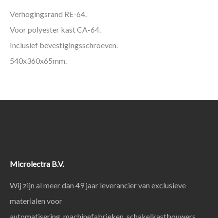
Verhogingsrand RE-64.
Voor polyester kast CA-64.
Inclusief bevestigingsschroeven.
540x360x65mm.
Microlectra B.V.
Wij zijn al meer dan 49 jaar leverancier van exclusieve
materialen voor
automatisering, machinefabrieken, schakelkastbouwers,