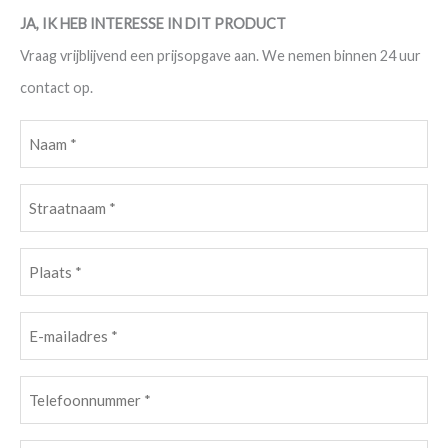
JA, IK HEB INTERESSE IN DIT PRODUCT
Vraag vrijblijvend een prijsopgave aan. We nemen binnen 24 uur
contact op.
Naam
(Vereist)
Straatnaam
(Vereist)
Plaats
(Vereist)
E-
mailadres
(Vereist)
Telefoonnummer
(Vereist)