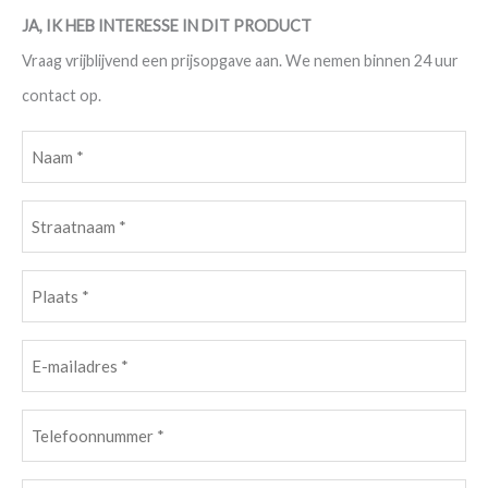
JA, IK HEB INTERESSE IN DIT PRODUCT
Vraag vrijblijvend een prijsopgave aan. We nemen binnen 24 uur
contact op.
Naam
(Vereist)
Straatnaam
(Vereist)
Plaats
(Vereist)
E-
mailadres
(Vereist)
Telefoonnummer
(Vereist)