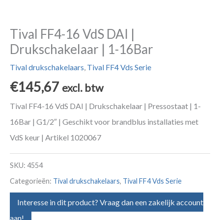
Tival FF4-16 VdS DAI |
Drukschakelaar | 1-16Bar
Tival drukschakelaars
,
Tival FF4 Vds Serie
€
145,67
excl. btw
Tival FF4-16 VdS DAI | Drukschakelaar | Pressostaat | 1-
16Bar | G1/2″ | Geschikt voor brandblus installaties met
VdS keur | Artikel 1020067
SKU:
4554
Categorieën:
Tival drukschakelaars
,
Tival FF4 Vds Serie
Interesse in dit product? Vraag dan een zakelijk account
aan!