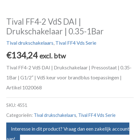
Tival FF4-2 VdS DAI |
Drukschakelaar | 0.35-1Bar
Tival drukschakelaars
,
Tival FF4 Vds Serie
€
134,24
excl. btw
Tival FF4-2 VdS DAI | Drukschakelaar | Pressostaat | 0.35-
1Bar | G1/2″ | VdS keur voor brandblus toepassingen |
Artikel 1020068
SKU:
4551
Categorieën:
Tival drukschakelaars
,
Tival FF4 Vds Serie
Interesse in dit product? Vraag dan een zakelijk account
aan!