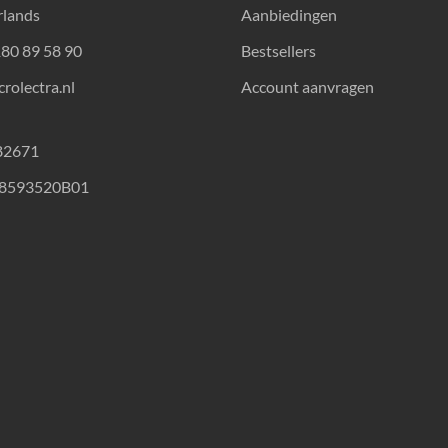
rlands
Aanbiedingen
180 89 58 90
Bestsellers
rolectra.nl
Account aanvragen
82671
18593520B01