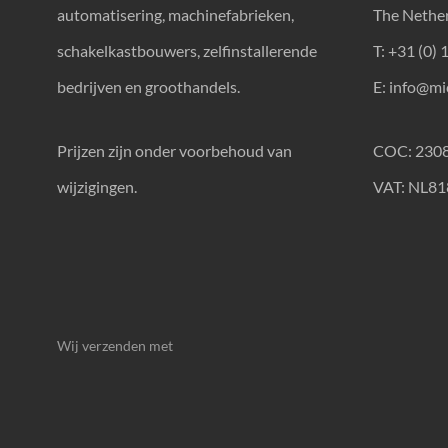
automatisering, machinefabrieken,
The Nethe
schakelkastbouwers, zelfinstallerende
T: +31 (0) 
bedrijven en groothandels.
E:
info@mic
Prijzen zijn onder voorbehoud van
COC: 230
wijzigingen.
VAT: NL8
Wij verzenden met