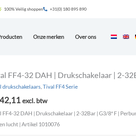
100% Veilig shoppen
+31(0) 180 895 890
Producten
Onze merken
Over ons
val FF4-32 DAH | Drukschakelaar | 2-32
l drukschakelaars
,
Tival FF4 Serie
42,11
excl. btw
l FF4-32 DAH | Drukschakelaar | 2-32Bar | G3/8″ F | Perb
 en lucht | Artikel 1010076