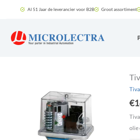
Ga
Al 51 Jaar de leverancier voor B2B
Groot assortiment
naar
de
inhoud
Ti
Tiva
€
1
Tiva
olie