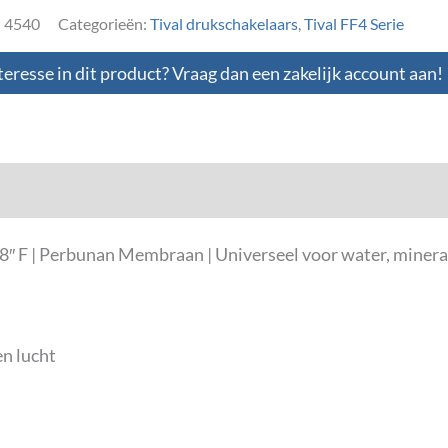
:
4540
Categorieën:
Tival drukschakelaars
,
Tival FF4 Serie
teresse in dit product? Vraag dan een zakelijk account aan!
loads
8″ F | Perbunan Membraan | Universeel voor water, minerale
en lucht