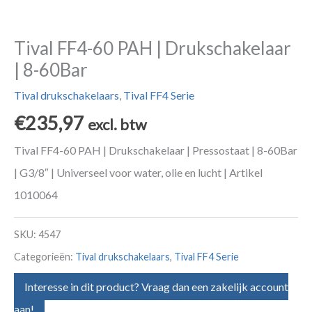
Tival FF4-60 PAH | Drukschakelaar
| 8-60Bar
Tival drukschakelaars
,
Tival FF4 Serie
€
235,97
excl. btw
Tival FF4-60 PAH | Drukschakelaar | Pressostaat | 8-60Bar
| G3/8″ | Universeel voor water, olie en lucht | Artikel
1010064
SKU:
4547
Categorieën:
Tival drukschakelaars
,
Tival FF4 Serie
Interesse in dit product? Vraag dan een zakelijk account
aan!