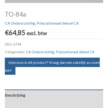
TO-84a
CA Ondoorzichtig
,
Polycarbonaat deksel CA
€
64,85
excl. btw
SKU:
6744
Categorieën:
CA Ondoorzichtig
,
Polycarbonaat deksel CA
Interesse in dit product? Vraag dan een zakelijk account
aan!
Beschrijving
Aanvullende informatie