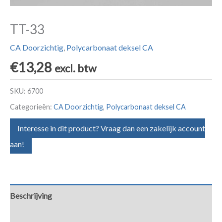
TT-33
CA Doorzichtig
,
Polycarbonaat deksel CA
€
13,28
excl. btw
SKU:
6700
Categorieën:
CA Doorzichtig
,
Polycarbonaat deksel CA
Interesse in dit product? Vraag dan een zakelijk account
aan!
Beschrijving
Aanvullende informatie