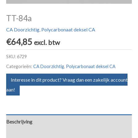
TT-84a
CA Doorzichtig
,
Polycarbonaat deksel CA
€
64,85
excl. btw
SKU:
6729
Categorieën:
CA Doorzichtig
,
Polycarbonaat deksel CA
Interesse in dit product? Vraag dan een zakelijk account
aan!
Beschrijving
Aanvullende informatie