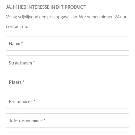
JA, IK HEB INTERESSE IN DIT PRODUCT
Vraag vrijblijvend een prijsopgave aan. We nemen binnen 24 uur
contact op.
Naam
(Vereist)
Straatnaam
(Vereist)
Plaats
(Vereist)
E-
mailadres
(Vereist)
Telefoonnummer
(Vereist)