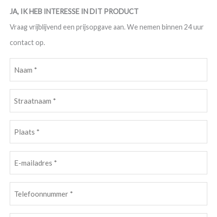
JA, IK HEB INTERESSE IN DIT PRODUCT
Vraag vrijblijvend een prijsopgave aan. We nemen binnen 24 uur
contact op.
Naam
(Vereist)
Straatnaam
(Vereist)
Plaats
(Vereist)
E-
mailadres
Telefoonnummer
(Vereist)
(Vereist)