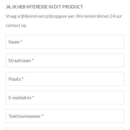
JA, IK HEB INTERESSE IN DIT PRODUCT
Vraag vrijblijvend een prijsopgave aan. We nemen binnen 24 uur
contact op.
Naam
(Vereist)
Straatnaam
(Vereist)
Plaats
(Vereist)
E-
mailadres
Telefoonnummer
(Vereist)
(Vereist)