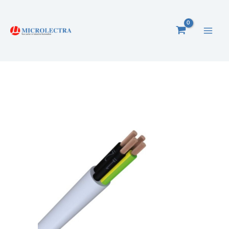
Ga
naar
de
inhoud