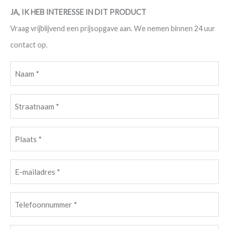
JA, IK HEB INTERESSE IN DIT PRODUCT
Vraag vrijblijvend een prijsopgave aan. We nemen binnen 24 uur
contact op.
Naam
(Vereist)
Straatnaam
(Vereist)
Plaats
(Vereist)
E-
mailadres
(Vereist)
Telefoonnummer
(Vereist)