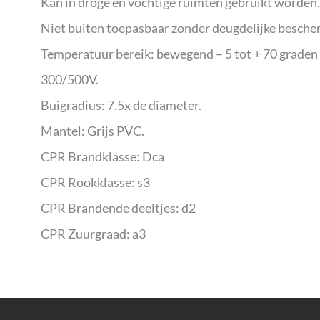
Kan in droge en vochtige ruimten gebruikt worden.
Niet buiten toepasbaar zonder deugdelijke besche
Temperatuur bereik: bewegend – 5 tot + 70 graden C
300/500V.
Buigradius: 7.5x de diameter.
Mantel: Grijs PVC.
CPR Brandklasse: Dca
CPR Rookklasse: s3
CPR Brandende deeltjes: d2
CPR Zuurgraad: a3