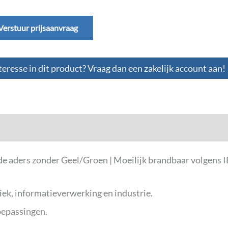
Verstuur prijsaanvraag
teresse in dit product? Vraag dan een zakelijk account aan!
 aders zonder Geel/Groen | Moeilijk brandbaar volgens I
iek, informatieverwerking en industrie.
toepassingen.