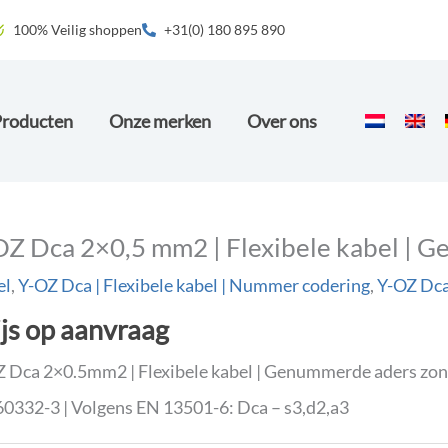
100% Veilig shoppen
+31(0) 180 895 890
Producten
Onze merken
Over ons
OZ Dca 2×0,5 mm2 | Flexibele kabel | 
el
,
Y-OZ Dca | Flexibele kabel | Nummer codering
,
Y-OZ Dca
ijs op aanvraag
 Dca 2×0.5mm2 | Flexibele kabel | Genummerde aders zon
0332-3 | Volgens EN 13501-6: Dca – s3,d2,a3