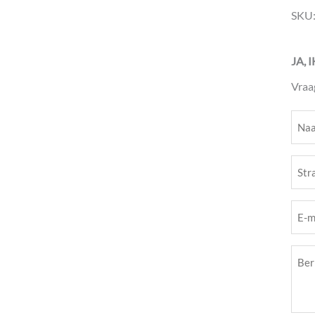
SKU
JA, 
Vraa
Naa
(Vere
Stra
(Vere
E-
mail
Beri
(Vere
(Vere