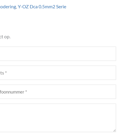
codering
,
Y-OZ Dca 0.5mm2 Serie
t op.
s
st)
foonnummer
st)