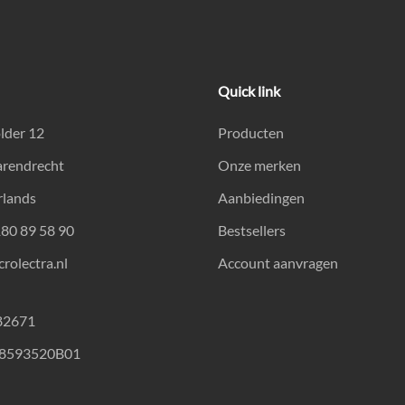
Quick link
lder 12
Producten
arendrecht
Onze merken
rlands
Aanbiedingen
180 89 58 90
Bestsellers
rolectra.nl
Account aanvragen
82671
18593520B01