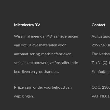
Microlectra B.V.
Contact
Wij zijn al meer dan 49 jaar leverancier
Augustapo
van exclusieve materialen voor
2992 SR B
automatisering, machinefabrieken,
The Nethe
schakelkastbouwers, zelfinstallerende
T: +31 (0) 
bedrijven en groothandels.
E:
info@mic
Prijzen zijn onder voorbehoud van
COC: 230
wijzigingen.
VAT: NL8