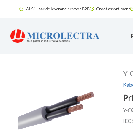
Ga
Al 51 Jaar de leverancier voor B2B
Groot assortiment
naar
de
inhoud
Y-
Kab
Pr
Y-OZ
IEC6