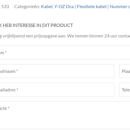
:
533
Categorieën:
Kabel
,
Y-OZ Dca | Flexibele kabel | Nummer 
IK HEB INTERESSE IN DIT PRODUCT
g vrijblijvend een prijsopgave aan. We nemen binnen 24 uur contac
m
ist)
atnaam
Plaat
ist)
(Verei
Tele
adres
(Verei
cht
ist)
ist)