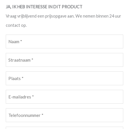
JA, IK HEB INTERESSE IN DIT PRODUCT
Vraag vrijblijvend een prijsopgave aan. We nemen binnen 24 uur
contact op.
Naam
(Vereist)
Straatnaam
(Vereist)
Plaats
(Vereist)
E-
mailadres
Telefoonnummer
(Vereist)
(Vereist)