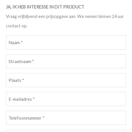
JA, IK HEB INTERESSE IN DIT PRODUCT
Vraag vrijblijvend een prijsopgave aan. We nemen binnen 24 uur
contact op.
Naam
(Vereist)
Straatnaam
(Vereist)
Plaats
(Vereist)
E-
mailadres
Telefoonnummer
(Vereist)
(Vereist)