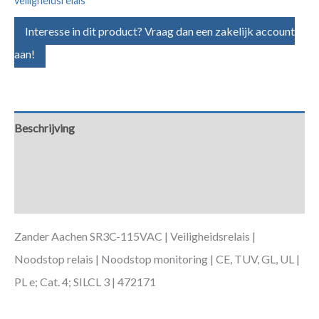
veiligheidsrelais
Interesse in dit product? Vraag dan een zakelijk account
aan!
Beschrijving
Aanvullende informatie
Downloads
Zander Aachen SR3C-115VAC | Veiligheidsrelais |
Noodstop relais | Noodstop monitoring | CE, TUV, GL, UL |
PL e; Cat. 4; SILCL 3 | 472171