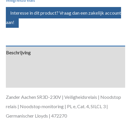
veiligheidsrelais
Interesse in dit product? Vraag dan een zakelijk account
aan!
Beschrijving
Aanvullende informatie
Downloads
Zander Aachen SR3D-230V | Veiligheidsrelais | Noodstop
relais | Noodstop monitoring | PL e, Cat. 4, SILCL 3 |
Germanischer Lloyds | 472270