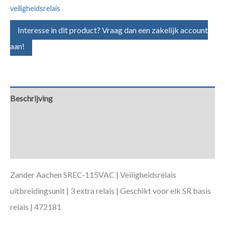
veiligheidsrelais
Interesse in dit product? Vraag dan een zakelijk account
aan!
Beschrijving
Aanvullende informatie
Downloads
Zander Aachen SREC-115VAC | Veiligheidsrelais
uitbreidingsunit | 3 extra relais | Geschikt voor elk SR basis
relais | 472181