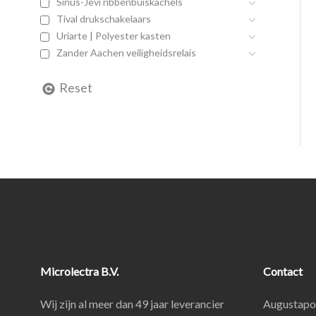
Sinus-Jevi ribbenbuiskachels
Tival drukschakelaars
Uriarte | Polyester kasten
Zander Aachen veiligheidsrelais
Reset
Microlectra B.V.
Contact
Wij zijn al meer dan 49 jaar leverancier
Augustapo