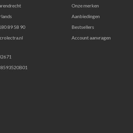
arendrecht
Onze merken
rlands
Aanbiedingen
 180 89 58 90
Bestsellers
rolectra.nl
Account aanvragen
82671
18593520B01