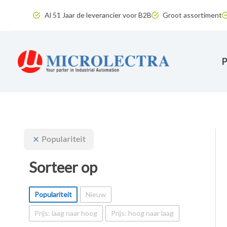
Ga
Al 51 Jaar de leverancier voor B2B
Groot assortiment
naar
de
P
inhoud
Populariteit
Sorteer op
Populariteit
Nieuw
Prijs: laag naar hoog
Prijs: hoog naar laag