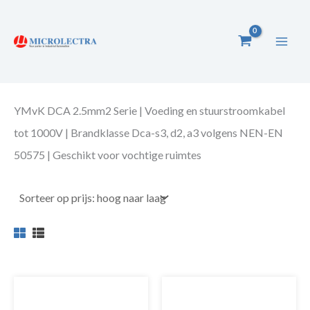
Ga
naar
de
inhoud
YMvK DCA 2.5mm2 Serie | Voeding en stuurstroomkabel
tot 1000V | Brandklasse Dca-s3, d2, a3 volgens NEN-EN
50575 | Geschikt voor vochtige ruimtes