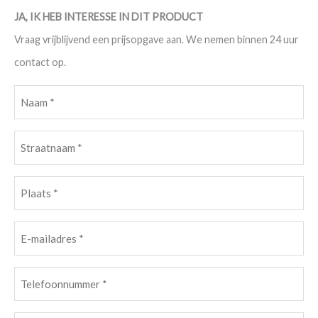
JA, IK HEB INTERESSE IN DIT PRODUCT
Vraag vrijblijvend een prijsopgave aan. We nemen binnen 24 uur
contact op.
Naam
(Vereist)
Straatnaam
(Vereist)
Plaats
(Vereist)
E-
mailadres
Telefoonnummer
(Vereist)
(Vereist)