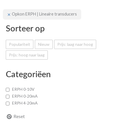
Opkon ERPH | Lineaire transducers
Sorteer op
Populariteit
Nieuw
Prijs: laag naar hoog
Prijs: hoog naar laag
Categoriëen
ERPH 0-10V
ERPH 0-20mA
ERPH 4-20mA
Reset