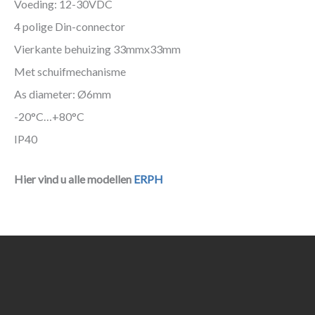
Voeding: 12-30VDC
4 polige Din-connector
Vierkante behuizing 33mmx33mm
Met schuifmechanisme
As diameter: Ø6mm
-20°C…+80°C
IP40
Hier vind u alle modellen
ERPH