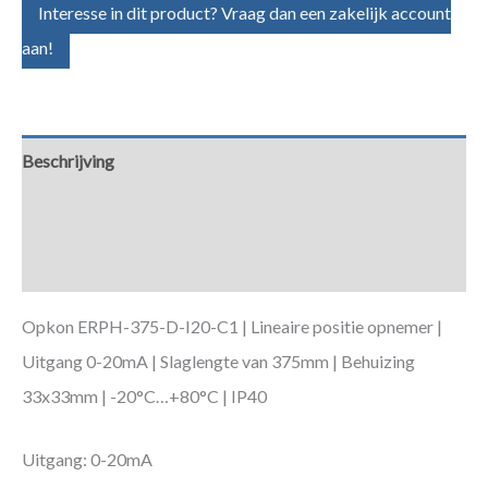
Interesse in dit product? Vraag dan een zakelijk account
aan!
Beschrijving
Aanvullende informatie
Downloads
Opkon ERPH-375-D-I20-C1 | Lineaire positie opnemer |
Uitgang 0-20mA | Slaglengte van 375mm | Behuizing
33x33mm | -20°C…+80°C | IP40
Uitgang: 0-20mA