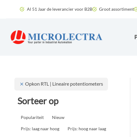
Ga
Al 51 Jaar de leverancier voor B2B
Groot assortiment
naar
de
inhoud
Opkon RTL | Lineaire potentiometers
Sorteer op
Populariteit
Nieuw
Prijs: laag naar hoog
Prijs: hoog naar laag