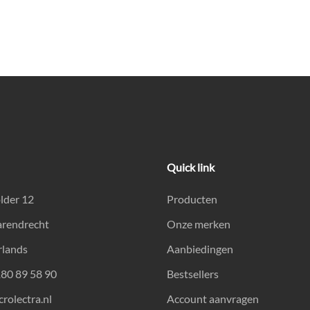
Quick link
lder 12
Producten
arendrecht
Onze merken
rlands
Aanbiedingen
180 89 58 90
Bestsellers
rolectra.nl
Account aanvragen