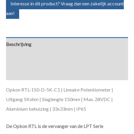
Interesse in dit product? Vraag dan een zakelijk account
aan!
Beschrijving
Aanvullende informatie
Downloads
Opkon RTL-150-D-5K-C1 | Lineaire Potentiometer |
Uitgang 5Kohm | Slaglengte 150mm | Max. 28VDC |
Aluminium behuizing | 33x33mm | IP65
De Opkon RTL is de vervanger van de LPT Serie