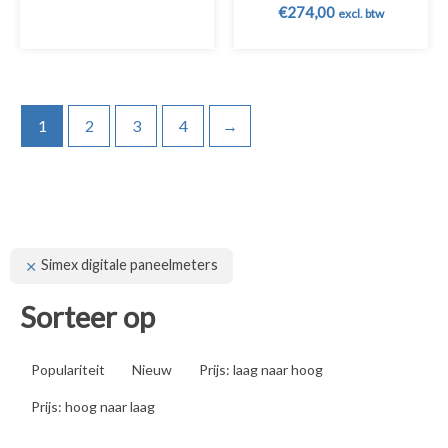
€
274,00
excl. btw
1
2
3
4
→
Simex digitale paneelmeters
Sorteer op
Populariteit
Nieuw
Prijs: laag naar hoog
Prijs: hoog naar laag