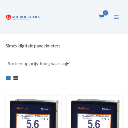
Ga
naar
de
inhoud
Simex digitale paneelmeters