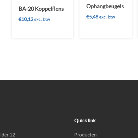
Ophangbeugels
BA-20 Koppelflens
€
5,48
excl. btw
€
10,12
excl. btw
Quick link
lder 12
Producten