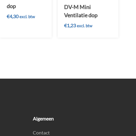
dop
DV-M Mini
Ventilatie dop
€
4,30
excl. btw
€
1,23
excl. btw
Algemeen
Contact