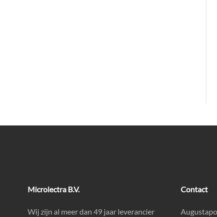
Microlectra B.V.
Contact
Wij zijn al meer dan 49 jaar leverancier
Augustapo