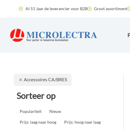
Ga
Al 51 Jaar de leverancier voor B2B
Groot assortiment
naar
de
inhoud
Accessoires CA/BRES
Sorteer op
Populariteit
Nieuw
Prijs: laag naar hoog
Prijs: hoog naar laag