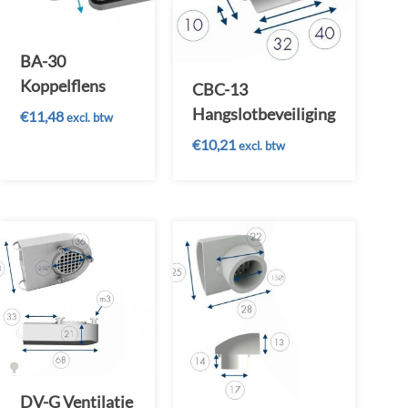
BA-30
Koppelflens
CBC-13
Hangslotbeveiliging
€
11,48
excl. btw
€
10,21
excl. btw
DV-G Ventilatie