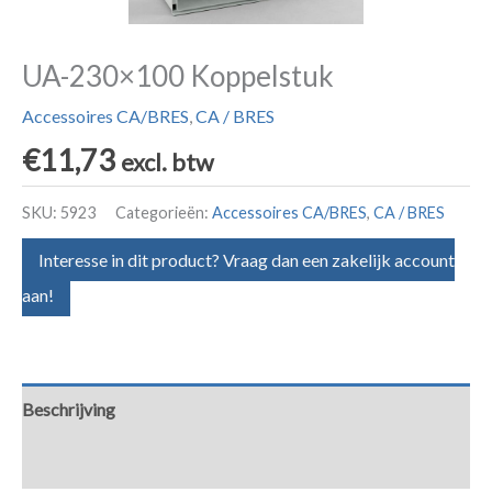
UA-230×100 Koppelstuk
Accessoires CA/BRES
,
CA / BRES
€
11,73
excl. btw
SKU:
5923
Categorieën:
Accessoires CA/BRES
,
CA / BRES
Interesse in dit product? Vraag dan een zakelijk account
aan!
Beschrijving
Aanvullende informatie