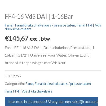
FF4-16 VdS DAI | 1-16Bar
Fanal
,
Fanal drukschakelaars / pressostaten
,
Fanal FF4 | Vds
drukschakelaars
€
145,67
excl. btw
Fanal FF4-16 VdS DAI | Drukschakelaar, Pressostaat | 1-
16Bar | G1/2″ | Universeel voor Water, Olie en Lucht |
brandblus toepassingen met Vds keur
SKU:
2768
Categorieën:
Fanal
,
Fanal drukschakelaars / pressostaten
,
Fanal FF4 | Vds drukschakelaars
Interesse in dit product? Vraag dan een zakelijk account