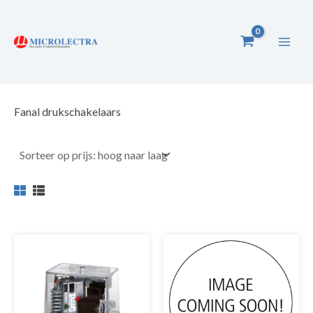
Ga
naar
de
inhoud
Fanal drukschakelaars