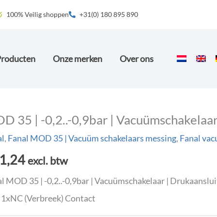
100% Veilig shoppen
+31(0) 180 895 890
Producten
Onze merken
Over ons
D 35 | -0,2..-0,9bar | Vacuümschakelaar
al
,
Fanal MOD 35 | Vacuüm schakelaars messing
,
Fanal vac
1,24
excl. btw
l MOD 35 | -0,2..-0,9bar | Vacuümschakelaar | Drukaanslu
1xNC (Verbreek) Contact