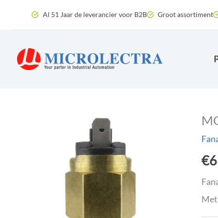
Ga
Al 51 Jaar de leverancier voor B2B
Groot assortiment
naar
de
inhoud
MO
Fan
€
6
Fana
Met 