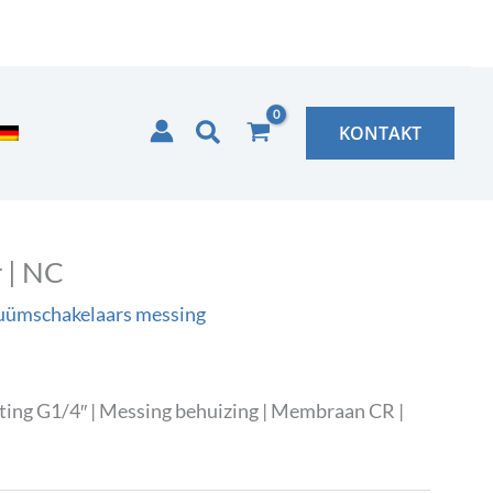
Zoeken
KONTAKT
 | NC
uümschakelaars messing
iting G1/4″ | Messing behuizing | Membraan CR |