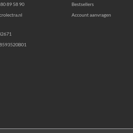
180 89 58 90
Bestsellers
rolectra.nl
Account aanvragen
82671
18593520B01