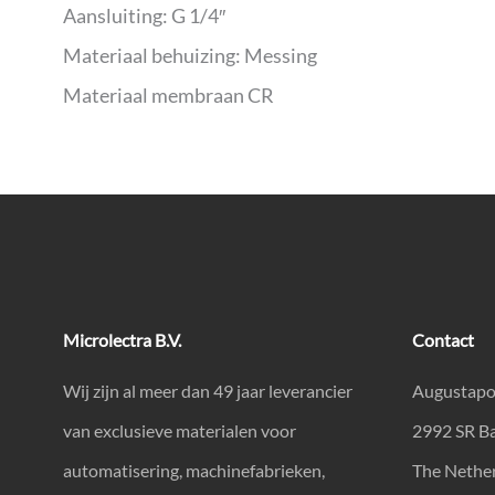
Aansluiting: G 1/4″
Materiaal behuizing: Messing
Materiaal membraan CR
Microlectra B.V.
Contact
Wij zijn al meer dan 49 jaar leverancier
Augustapo
van exclusieve materialen voor
2992 SR B
automatisering, machinefabrieken,
The Nethe